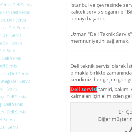
İstanbul ve çevresinde ser
Kemal Dell Servis
kaliteli servis sloganı ile 
okları Dell Servis
olmayı başardı.
h. Dell Servis
lıca Dell Servis
Uzman "Dell Teknik Servis"
r Dell Servis
memnuniyetini sağlamak.
a Dell Servis
ell Servis
 Dell Servis
Dell teknik servisi olarak İ
ell Servis
olmakla birlikte zamanında 
isarı Dell Servis
kendimizi her geçen gün ge
avağı Dell Servis
Dell servisi
tamiri, bakımı 
ell Servis
kalmaları için elimizden ge
çe Dell Servis
ı Dell Servis
En Ço
re Dell Servis
Diğer müşterimi
ell Servis
ell Servis