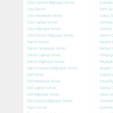
Cbox Dizüstü Bilgisayar Servisi
Çubuklu 
Crea Servisi
Fatih Del
Crea Notebook Servisi
Göksu De
Crea Laptop Servisi
Gümüşsu
Crea Bilgisayar Servisi
İncirköy 
Crea Dizüstü Bilgisayar Servisi
Kanlıca D
Datron Servisi
Kavacık 
Datron Notebook Servisi
Merkez D
Datron Laptop Servisi
Ortaçeşm
Datron Bilgisayar Servisi
Paşabahç
Datron Dizüstü Bilgisayar Servisi
Rüzgarlı
Dell Servisi
Soğuksu 
Dell Notebook Servisi
Tokatköy
Dell Laptop Servisi
Yalıköy D
Dell Bilgisayar Servisi
Yavuz Se
Dell Dizüstü Bilgisayar Servisi
Yenimaha
Exper Servisi
Çekmekö