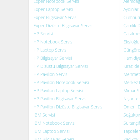
Exper Notebook Servisi
Alemdağ 
Exper Laptop Servisi
Aydınlar 
Exper Bilgisayar Servisi
Cumhuriy
Exper Dizüstü Bilgisayar Servisi
Çamlık D
HP Servisi
Çatalmeş
HP Notebook Servisi
Ekşioğlu
HP Laptop Servisi
Güngören
HP Bilgisayar Servisi
Hamidiye
HP Dizüstü Bilgisayar Servisi
Kirazlıde
HP Pavilion Servisi
Mehmet A
HP Pavilion Notebook Servisi
Merkez D
HP Pavilion Laptop Servisi
Mimar Si
HP Pavilion Bilgisayar Servisi
Nişantep
HP Pavilion Dizüstü Bilgisayar Servisi
Ömerli D
IBM Servisi
Soğukpın
IBM Notebook Servisi
Sultançif
IBM Laptop Servisi
Taşdelen
IBM Bilgisayar Servisi
Kadıköy 