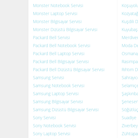
Monster Notebook Servisi
Koşuyolu
Monster Laptop Servisi
Kozyatağ
Monster Bilgisayar Servisi
Kuşdili D
Monster Dizüstü Bilgisayar Servisi
Kuyubaşı
Packard Bell Servisi
Merdiven
Packard Bell Notebook Servisi
Moda Del
Packard Bell Laptop Servisi
Osmanağ
Packard Bell Bilgisayar Servisi
Rasimpaş
Packard Bell Dizüstü Bilgisayar Servisi
Rıhtım D
Samsung Servisi
Sahrayıc
Samsung Notebook Servisi
Selamiçe
Samsung Laptop Servisi
Şaşkınba
Samsung Bilgisayar Servisi
Şenesene
Samsung Dizüstü Bilgisayar Servisi
Söğütlüç
Sony Servisi
Suadiye 
Sony Notebook Servisi
Ziverbey
Sony Laptop Servisi
Zühtüpaş