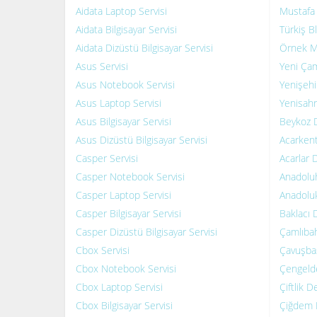
Aidata Laptop Servisi
Mustafa 
Aidata Bilgisayar Servisi
Türkiş Bl
Aidata Dizüstü Bilgisayar Servisi
Örnek Ma
Asus Servisi
Yeni Çam
Asus Notebook Servisi
Yenişehi
Asus Laptop Servisi
Yenisahr
Asus Bilgisayar Servisi
Beykoz D
Asus Dizüstü Bilgisayar Servisi
Acarkent
Casper Servisi
Acarlar D
Casper Notebook Servisi
Anadoluh
Casper Laptop Servisi
Anadoluk
Casper Bilgisayar Servisi
Baklacı D
Casper Dizüstü Bilgisayar Servisi
Çamlıbah
Cbox Servisi
Çavuşbaş
Cbox Notebook Servisi
Çengelde
Cbox Laptop Servisi
Çiftlik D
Cbox Bilgisayar Servisi
Çiğdem D