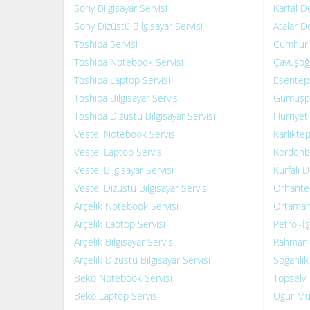
Sony Bilgisayar Servisi
Kartal De
Sony Dizüstü Bilgisayar Servisi
Atalar De
Toshiba Servisi
Cumhuriy
Toshiba Notebook Servisi
Çavuşoğl
Toshiba Laptop Servisi
Esentepe
Toshiba Bilgisayar Servisi
Gümüşpın
Toshiba Dizüstü Bilgisayar Servisi
Hürriyet
Vestel Notebook Servisi
Karlıkte
Vestel Laptop Servisi
Kordonbo
Vestel Bilgisayar Servisi
Kurfalı D
Vestel Dizüstü Bilgisayar Servisi
Orhantep
Arçelik Notebook Servisi
Ortamaha
Arçelik Laptop Servisi
Petrol-İş
Arçelik Bilgisayar Servisi
Rahmanla
Arçelik Dizüstü Bilgisayar Servisi
Soğanlık
Beko Notebook Servisi
Topselvi
Beko Laptop Servisi
Uğur Mu