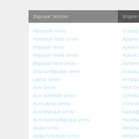
Bilgisayar Servisler
Bölgeler
Notebook Servisi
İstanbul
Notebook Tamir Servisi
Ataşehir
Bilgisayar Servisi
Aşıkveys
Bilgisayar Teknik Servisi
Atatürk 
Bilgisayar Tamir Servisi
Barbaros
Dizüstü Bilgisayar Servisi
Esatpaşa
Laptop Servisi
Ferhatpa
Acer Servisi
Fetih Del
Acer Notebook Servisi
İçerenkö
Acer Laptop Servisi
İnönü De
Acer Bilgisayar Servisi
Kayışdağ
Acer Dizüstü Bilgisayar Servisi
Küçükbak
Aidata Servisi
Mevlana 
Aidata Notebook Servisi
Mimarsin