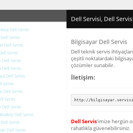
Dell Servisi, Dell Servis
 Asya Dell Servis
 Dell Servis
Bilgisayar Dell Servis
el Dell Servis
Dell teknik servis ihtiyaçla
Dell Servis
çeşitli noktalardaki bilgisay
 Dell Servis
çözümler sunabilir.
 Dell Servis
şa Dell Servis
İletişim:
l Servis
y Dell Servis
ll Servis
http://bilgisayar.servis
ı Dell Servis
kalköy Dell Servis
Dell Servis
'imize hergün o
Dell Servis
rahatlıkla güvenebilirsiniz.
an Dell Servis