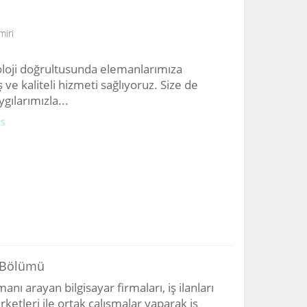
miri
noloji doğrultusunda elemanlarımıza
 ve kaliteli hizmeti sağlıyoruz. Size de
gılarımızla...
is
nı Bölümü
nı arayan bilgisayar firmaları, iş ilanları
ketleri ile ortak çalışmalar yaparak iş