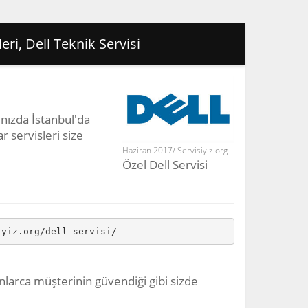
leri, Dell Teknik Servisi
rınızda İstanbul'da
ar servisleri size
Haziran 2017/ Servisiyiz.org
Özel Dell Servisi
iyiz.org/dell-servisi/
nlarca müşterinin güvendiği gibi sizde