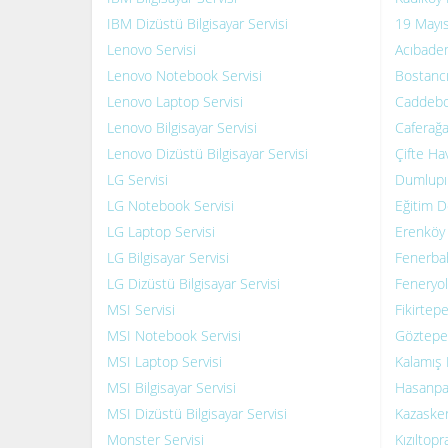
IBM Dizüstü Bilgisayar Servisi
19 Mayıs
Lenovo Servisi
Acıbadem
Lenovo Notebook Servisi
Bostancı
Lenovo Laptop Servisi
Caddebos
Lenovo Bilgisayar Servisi
Caferağa
Lenovo Dizüstü Bilgisayar Servisi
Çifte Hav
LG Servisi
Dumlupın
LG Notebook Servisi
Eğitim De
LG Laptop Servisi
Erenköy 
LG Bilgisayar Servisi
Fenerbah
LG Dizüstü Bilgisayar Servisi
Feneryol
MSI Servisi
Fikirtepe
MSI Notebook Servisi
Göztepe 
MSI Laptop Servisi
Kalamış 
MSI Bilgisayar Servisi
Hasanpaş
MSI Dizüstü Bilgisayar Servisi
Kazasker
Monster Servisi
Kızıltopr