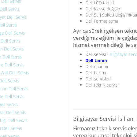
Dell Servis
Dell LCD tamiri
Dell Klavye değişimi
Dell Servis
Dell Şarj Soketi değişimi/ta
et Dell Servis
Dell Format atma
ell Servis
Ayrıca sürekli gelişen tek
e Dell Servis
verdiğimiz eğitim ile çağdaş
 Dell Servis
hizmet vermek dileği ile say
 Dell Servis
Dell servisi -
Bilgisayar serv
 Dell Servis
Dell tamiri
re Dell Servis
Dell onarımı
kif Dell Servis
Dell bakımı
Dell servisleri
ell Servis
Dell teknik servisi
nan Dell Servis
e Dell Servis
ell Servis
ar Dell Servis
Bilgisayar Servisi İş İla
tliği Dell Servis
Firmamız teknik servis elema
 Dell Servis
veren kurumsal teknoloji şir
Dell Servis