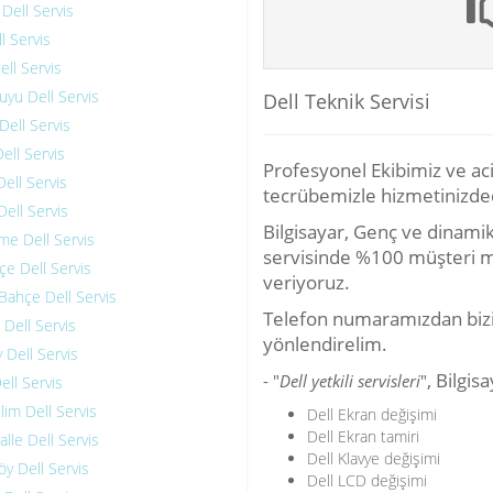
Dell Servis
l Servis
ll Servis
yu Dell Servis
Dell Teknik Servisi
Dell Servis
ell Servis
Profesyonel Ekibimiz ve acil
Dell Servis
tecrübemizle hizmetinizded
ell Servis
Bilgisayar, Genç ve dinamik 
e Dell Servis
servisinde %100 müşteri 
e Dell Servis
veriyoruz.
 Bahçe Dell Servis
Telefon numaramızdan bizi 
Dell Servis
yönlendirelim.
 Dell Servis
, Bilgis
- "
Dell yetkili servisleri
"
ell Servis
lim Dell Servis
Dell Ekran değişimi
Dell Ekran tamiri
lle Dell Servis
Dell Klavye değişimi
y Dell Servis
Dell LCD değişimi